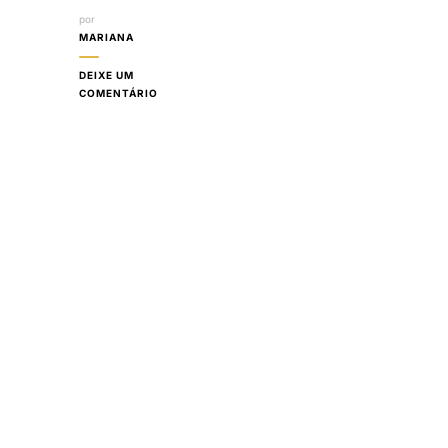
por
MARIANA
DEIXE UM
EM
COMENTÁRIO
DICAS
DE
COMO
ORGANIZAR
SUA
MALA
DA
MELHOR
MANEIRA