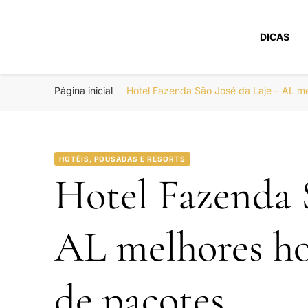
DICAS
Portal Boa Viage
Hotéis, Passagens e Promoções
Página inicial
Hotel Fazenda São José da Laje – AL m
HOTÉIS, POUSADAS E RESORTS
Hotel Fazenda S
AL melhores h
de pacotes