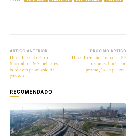
Navegação
ARTIGO ANTERIOR
PRÓXIMO ARTIGO
Hotel Fazenda Porto
Hotel Fazenda Timburi – SP
de
Murtinho – MS melhores
melhores hotéis em
post
hotéis em promoção de
promoção de pacotes
pacotes
RECOMENDADO