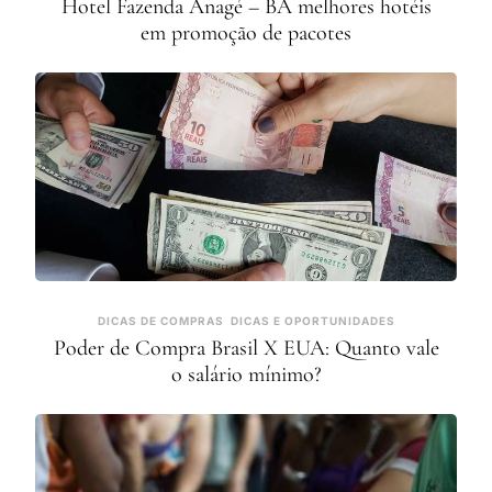
Hotel Fazenda Anagé – BA melhores hotéis
em promoção de pacotes
DICAS DE COMPRAS
DICAS E OPORTUNIDADES
Poder de Compra Brasil X EUA: Quanto vale
o salário mínimo?