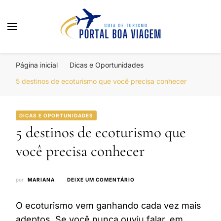
Portal Boa Viagem
Hotéis, Passagens e Promoções
Página inicial
Dicas e Oportunidades
5 destinos de ecoturismo que você precisa conhecer
DICAS E OPORTUNIDADES
5 destinos de ecoturismo que
você precisa conhecer
EM
por
MARIANA
DEIXE UM COMENTÁRIO
5
DESTINOS
O ecoturismo vem ganhando cada vez mais
DE
ECOTURISMO
adeptos. Se você nunca ouviu falar, em