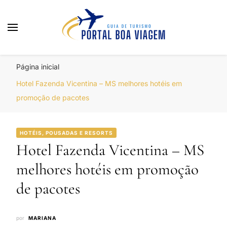
Portal Boa Viagem
Hotéis, Passagens e Promoções
Página inicial
Hotel Fazenda Vicentina – MS melhores hotéis em
promoção de pacotes
HOTÉIS, POUSADAS E RESORTS
Hotel Fazenda Vicentina – MS
melhores hotéis em promoção
de pacotes
por
MARIANA