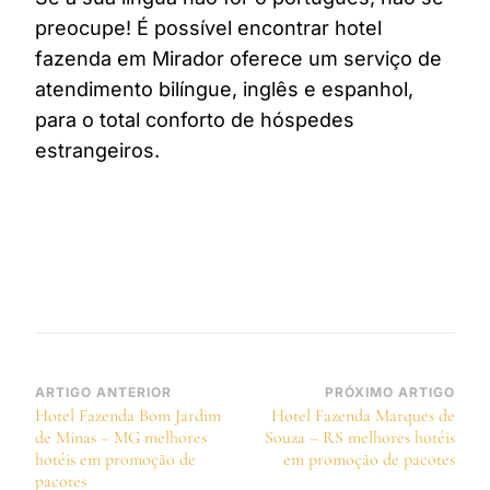
preocupe! É possível encontrar hotel
fazenda em Mirador oferece um serviço de
atendimento bilíngue, inglês e espanhol,
para o total conforto de hóspedes
estrangeiros.
Navegação
ARTIGO ANTERIOR
PRÓXIMO ARTIGO
Hotel Fazenda Bom Jardim
Hotel Fazenda Marques de
de
de Minas – MG melhores
Souza – RS melhores hotéis
post
hotéis em promoção de
em promoção de pacotes
pacotes