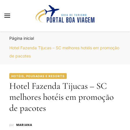
Portal Boa Viagem
Hotéis, Passagens e Promoções
Página inicial
Hotel Fazenda Tijucas – SC melhores hotéis em promoção
de pacotes
HOTÉIS, POUSADAS E RESORTS
Hotel Fazenda Tijucas – SC
melhores hotéis em promoção
de pacotes
por
MARIANA