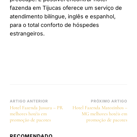
fazenda em Tijucas oferece um serviço de
atendimento bilíngue, inglês e espanhol,
para o total conforto de hóspedes
estrangeiros.
Navegação
ARTIGO ANTERIOR
PRÓXIMO ARTIGO
Hotel Fazenda Jussara – PR
Hotel Fazenda Matozinhos –
de
melhores hotéis em
MG melhores hotéis em
post
promoção de pacotes
promoção de pacotes
RECOMENDADO