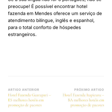
preocupe! É possível encontrar hotel
fazenda em Mendes oferece um serviço de
atendimento bilíngue, inglês e espanhol,
para o total conforto de hóspedes
estrangeiros.
Navegação
ARTIGO ANTERIOR
PRÓXIMO ARTIGO
Hotel Fazenda Guarapari –
Hotel Fazenda Itapicuru –
de
ES melhores hotéis em
BA melhores hotéis em
post
promoção de pacotes
promoção de pacotes