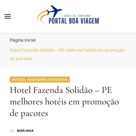
Portal Boa Viagem
Hotéis, Passagens e Promoções
Página inicial
Hotel Fazenda Solidão – PE melhores hotéis em promoção
de pacotes
HOTÉIS, POUSADAS E RESORTS
Hotel Fazenda Solidão – PE
melhores hotéis em promoção
de pacotes
por
MARIANA