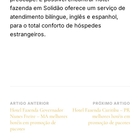
fazenda em Solidão oferece um serviço de
atendimento bilíngue, inglês e espanhol,
para o total conforto de hóspedes
estrangeiros.
Navegação
ARTIGO ANTERIOR
PRÓXIMO ARTIGO
Hotel Fazenda Governador
Hotel Fazenda Curitiba – PR
de
Nunes Freire – MA melhores
melhores hotéis em
post
hotéis em promoção de
promoção de pacotes
pacotes