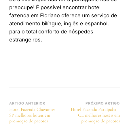
preocupe! É possível encontrar hotel
fazenda em Floriano oferece um serviço de
atendimento bilíngue, inglês e espanhol,
para o total conforto de hóspedes
estrangeiros.
Navegação
ARTIGO ANTERIOR
PRÓXIMO ARTIGO
Hotel Fazenda Chavantes –
Hotel Fazenda Paraipaba –
de
SP melhores hotéis em
CE melhores hotéis em
post
promoção de pacotes
promoção de pacotes