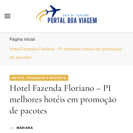
Portal Boa Viagem
Hotéis, Passagens e Promoções
Página inicial
Hotel Fazenda Floriano – PI melhores hotéis em promoção
de pacotes
HOTÉIS, POUSADAS E RESORTS
Hotel Fazenda Floriano – PI
melhores hotéis em promoção
de pacotes
por
MARIANA