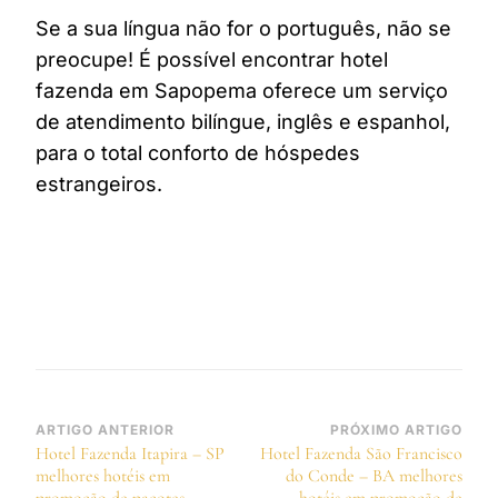
Se a sua língua não for o português, não se
preocupe! É possível encontrar hotel
fazenda em Sapopema oferece um serviço
de atendimento bilíngue, inglês e espanhol,
para o total conforto de hóspedes
estrangeiros.
Navegação
ARTIGO ANTERIOR
PRÓXIMO ARTIGO
Hotel Fazenda Itapira – SP
Hotel Fazenda São Francisco
de
melhores hotéis em
do Conde – BA melhores