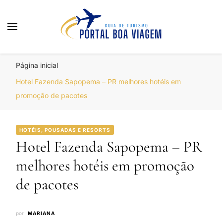
Portal Boa Viagem
Hotéis, Passagens e Promoções
Página inicial
Hotel Fazenda Sapopema – PR melhores hotéis em
promoção de pacotes
HOTÉIS, POUSADAS E RESORTS
Hotel Fazenda Sapopema – PR
melhores hotéis em promoção
de pacotes
por
MARIANA