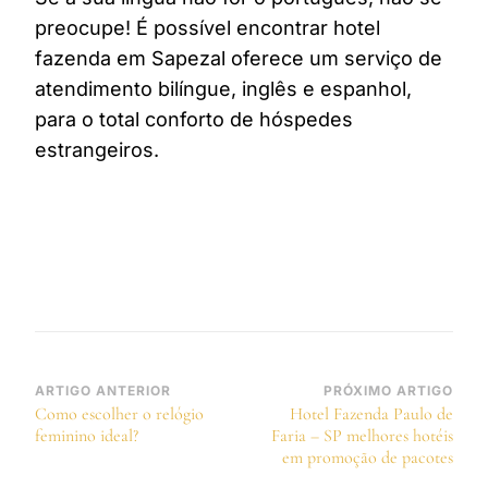
preocupe! É possível encontrar hotel
fazenda em Sapezal oferece um serviço de
atendimento bilíngue, inglês e espanhol,
para o total conforto de hóspedes
estrangeiros.
Navegação
ARTIGO ANTERIOR
PRÓXIMO ARTIGO
Como escolher o relógio
Hotel Fazenda Paulo de
de
feminino ideal?
Faria – SP melhores hotéis
post
em promoção de pacotes