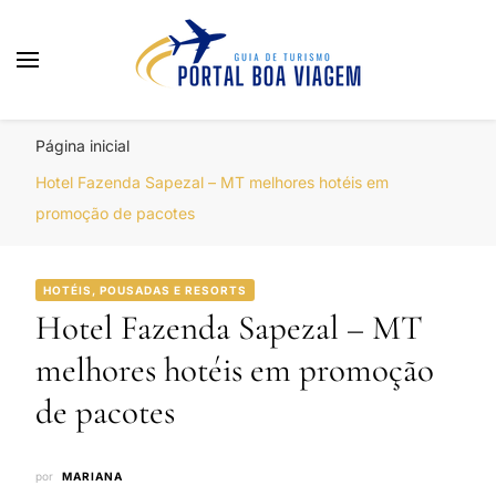
Portal Boa Viagem
Hotéis, Passagens e Promoções
Página inicial
Hotel Fazenda Sapezal – MT melhores hotéis em
promoção de pacotes
HOTÉIS, POUSADAS E RESORTS
Hotel Fazenda Sapezal – MT
melhores hotéis em promoção
de pacotes
por
MARIANA