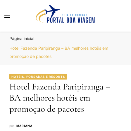
Portal Boa Viagem
Hotéis, Passagens e Promoções
Página inicial
Hotel Fazenda Paripiranga – BA melhores hotéis em
promoção de pacotes
HOTÉIS, POUSADAS E RESORTS
Hotel Fazenda Paripiranga –
BA melhores hotéis em
promoção de pacotes
por
MARIANA