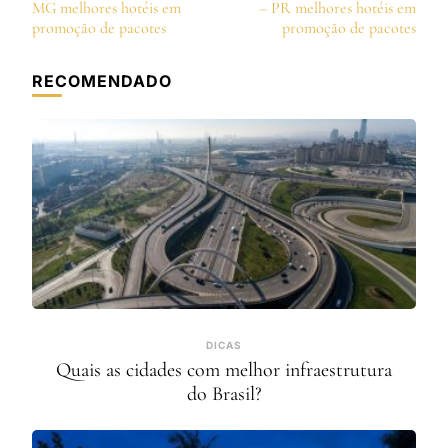
de
MG melhores hotéis em
– PR melhores hotéis em
post
promoção de pacotes
promoção de pacotes
RECOMENDADO
DICAS
Quais as cidades com melhor infraestrutura
do Brasil?