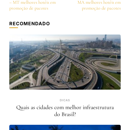
de
– MT melhores hotéis em
MA melhores hotéis em
post
promoção de pacotes
promoção de pacotes
RECOMENDADO
DICAS
Quais as cidades com melhor infraestrutura
do Brasil?