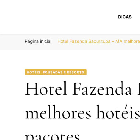
DICAS
Portal Boa Viage
Hotéis, Passagens e Promoções
Página inicial
Hotel Fazenda Bacurituba – MA melhor
HOTÉIS, POUSADAS E RESORTS
Hotel Fazenda
melhores hotéi
pacotes