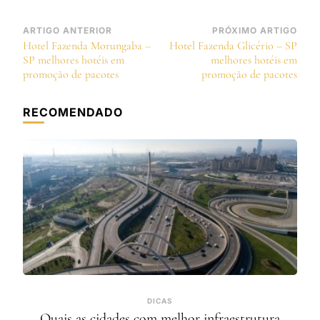
Navegação
ARTIGO ANTERIOR
PRÓXIMO ARTIGO
Hotel Fazenda Morungaba –
Hotel Fazenda Glicério – SP
de
SP melhores hotéis em
melhores hotéis em
post
promoção de pacotes
promoção de pacotes
RECOMENDADO
DICAS
Quais as cidades com melhor infraestrutura