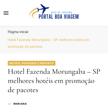
Portal Boa Viagem
Hotéis, Passagens e Promoções
Página inicial
Hotel Fazenda Morungaba – SP melhores hotéis em
promoção de pacotes
HOTÉIS, POUSADAS E RESORTS
Hotel Fazenda Morungaba – SP
melhores hotéis em promoção
de pacotes
por
MARIANA