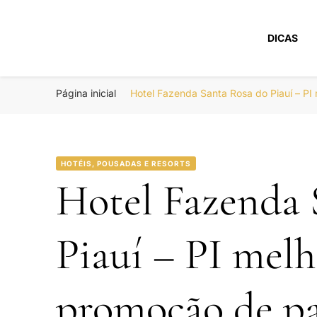
DICAS
Portal Boa Viage
Hotéis, Passagens e Promoções
Página inicial
Hotel Fazenda Santa Rosa do Piauí – P
HOTÉIS, POUSADAS E RESORTS
Hotel Fazenda 
Piauí – PI melh
promoção de pa