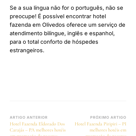
Se a sua língua não for o português, não se
preocupe! É possível encontrar hotel
fazenda em Olivedos oferece um serviço de
atendimento bilíngue, inglês e espanhol,
para o total conforto de hóspedes
estrangeiros.
Navegação
ARTIGO ANTERIOR
PRÓXIMO ARTIGO
Hotel Fazenda Eldorado Dos
Hotel Fazenda Piripiri – PI
de
Carajás – PA melhores hotéis
melhores hotéis em