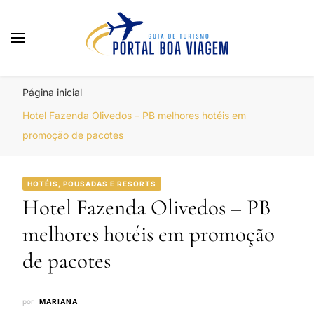
Portal Boa Viagem
Hotéis, Passagens e Promoções
Página inicial
Hotel Fazenda Olivedos – PB melhores hotéis em
promoção de pacotes
HOTÉIS, POUSADAS E RESORTS
Hotel Fazenda Olivedos – PB
melhores hotéis em promoção
de pacotes
por
MARIANA