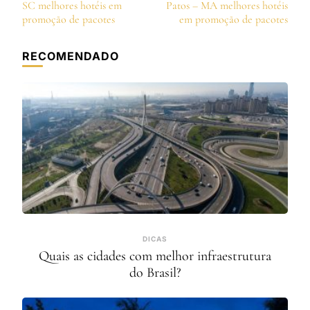
de
SC melhores hotéis em
Patos – MA melhores hotéis
post
promoção de pacotes
em promoção de pacotes
RECOMENDADO
DICAS
Quais as cidades com melhor infraestrutura
do Brasil?