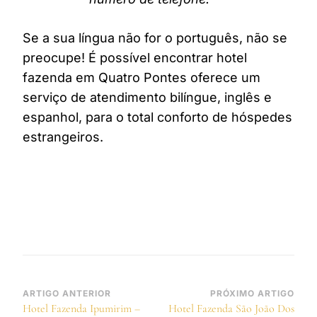
Se a sua língua não for o português, não se
preocupe! É possível encontrar hotel
fazenda em Quatro Pontes oferece um
serviço de atendimento bilíngue, inglês e
espanhol, para o total conforto de hóspedes
estrangeiros.
Navegação
ARTIGO ANTERIOR
PRÓXIMO ARTIGO
Hotel Fazenda Ipumirim –
Hotel Fazenda São João Dos