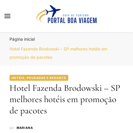
Portal Boa Viagem
Hotéis, Passagens e Promoções
Página inicial
Hotel Fazenda Brodowski – SP melhores hotéis em
promoção de pacotes
HOTÉIS, POUSADAS E RESORTS
Hotel Fazenda Brodowski – SP
melhores hotéis em promoção
de pacotes
por
MARIANA