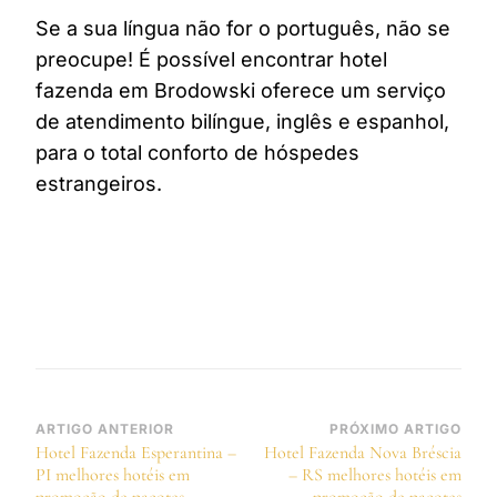
Se a sua língua não for o português, não se
preocupe! É possível encontrar hotel
fazenda em Brodowski oferece um serviço
de atendimento bilíngue, inglês e espanhol,
para o total conforto de hóspedes
estrangeiros.
Navegação
ARTIGO ANTERIOR
PRÓXIMO ARTIGO
Hotel Fazenda Esperantina –
Hotel Fazenda Nova Bréscia
de
PI melhores hotéis em
– RS melhores hotéis em