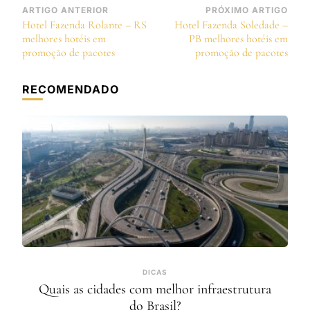
Navegação
ARTIGO ANTERIOR
PRÓXIMO ARTIGO
Hotel Fazenda Rolante – RS
Hotel Fazenda Soledade –
de
melhores hotéis em
PB melhores hotéis em
post
promoção de pacotes
promoção de pacotes
RECOMENDADO
DICAS
Quais as cidades com melhor infraestrutura
do Brasil?