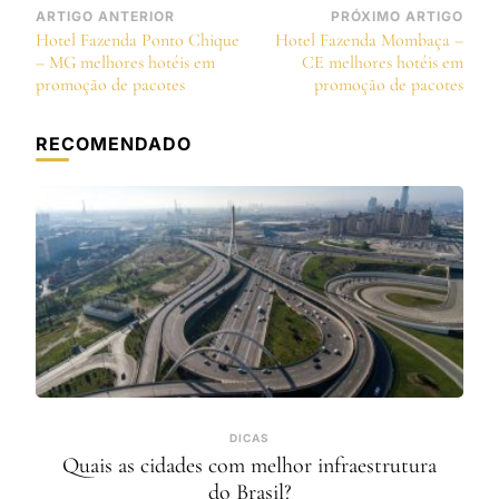
Navegação
ARTIGO ANTERIOR
PRÓXIMO ARTIGO
Hotel Fazenda Ponto Chique
Hotel Fazenda Mombaça –
de
– MG melhores hotéis em
CE melhores hotéis em
post
promoção de pacotes
promoção de pacotes
RECOMENDADO
DICAS
Quais as cidades com melhor infraestrutura
do Brasil?