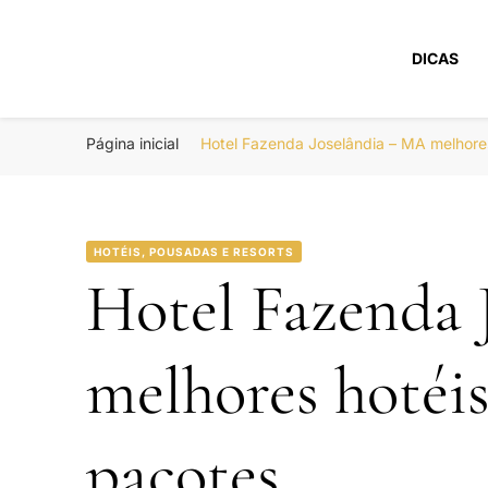
DICAS
Portal Boa Viage
Hotéis, Passagens e Promoções
Página inicial
Hotel Fazenda Joselândia – MA melhore
HOTÉIS, POUSADAS E RESORTS
Hotel Fazenda 
melhores hotéi
pacotes