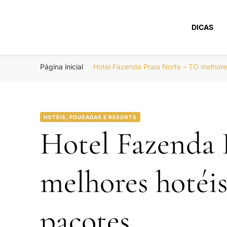
DICAS
Portal Boa Viage
Hotéis, Passagens e Promoções
Página inicial
Hotel Fazenda Praia Norte – TO melhor
HOTÉIS, POUSADAS E RESORTS
Hotel Fazenda 
melhores hotéi
pacotes