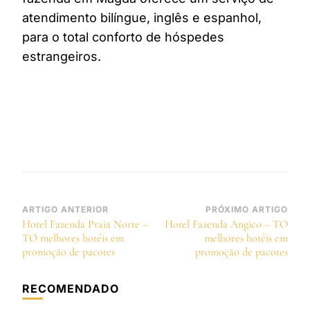
atendimento bilíngue, inglês e espanhol,
para o total conforto de hóspedes
estrangeiros.
Navegação
ARTIGO ANTERIOR
PRÓXIMO ARTIGO
Hotel Fazenda Praia Norte –
Hotel Fazenda Angico – TO
de
TO melhores hotéis em
melhores hotéis em
post
promoção de pacotes
promoção de pacotes
RECOMENDADO