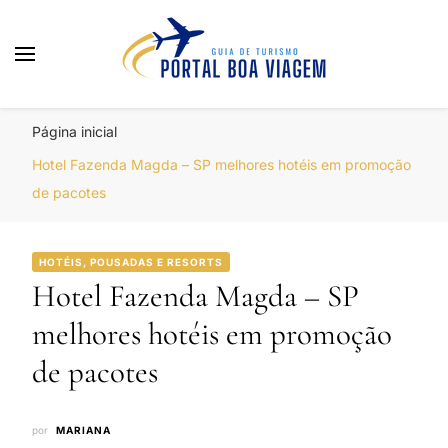
Portal Boa Viagem
Hotéis, Passagens e Promoções
Página inicial
Hotel Fazenda Magda – SP melhores hotéis em promoção
de pacotes
HOTÉIS, POUSADAS E RESORTS
Hotel Fazenda Magda – SP
melhores hotéis em promoção
de pacotes
por
MARIANA