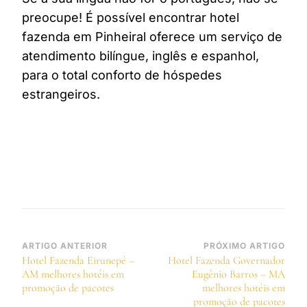
preocupe! É possível encontrar hotel
fazenda em Pinheiral oferece um serviço de
atendimento bilíngue, inglês e espanhol,
para o total conforto de hóspedes
estrangeiros.
Navegação
ARTIGO ANTERIOR
PRÓXIMO ARTIGO
Hotel Fazenda Eirunepé –
Hotel Fazenda Governador
de
AM melhores hotéis em
Eugênio Barros – MA
post
promoção de pacotes
melhores hotéis em
promoção de pacotes