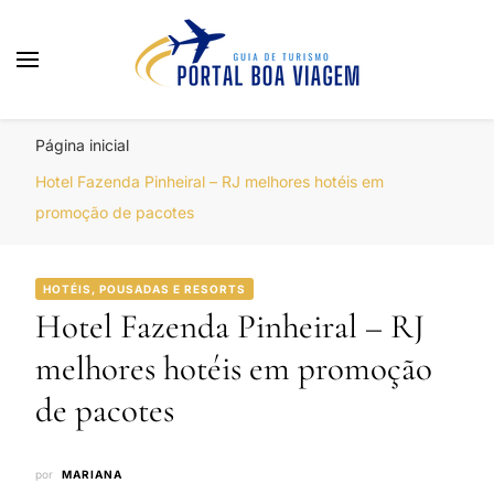
Portal Boa Viagem
Hotéis, Passagens e Promoções
Página inicial
Hotel Fazenda Pinheiral – RJ melhores hotéis em
promoção de pacotes
HOTÉIS, POUSADAS E RESORTS
Hotel Fazenda Pinheiral – RJ
melhores hotéis em promoção
de pacotes
por
MARIANA