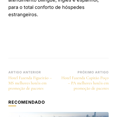
para o total conforto de hóspedes
estrangeiros.
Navegação
ARTIGO ANTERIOR
PRÓXIMO ARTIGO
Hotel Fazenda Figueirão –
Hotel Fazenda Capitão Poço
de
MS melhores hotéis em
– PA melhores hotéis em
post
promoção de pacotes
promoção de pacotes
RECOMENDADO