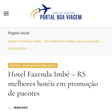
Portal Boa Viagem
Hotéis, Passagens e Promoções
Página inicial
Hotel Fazenda Imbé – RS melhores hotéis em promoção
de pacotes
HOTÉIS, POUSADAS E RESORTS
Hotel Fazenda Imbé – RS
melhores hotéis em promoção
de pacotes
por
MARIANA