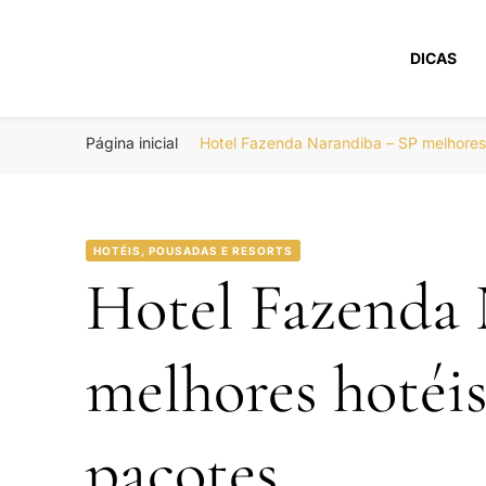
DICAS
Portal Boa Viage
Hotéis, Passagens e Promoções
Página inicial
Hotel Fazenda Narandiba – SP melhore
HOTÉIS, POUSADAS E RESORTS
Hotel Fazenda 
melhores hotéi
pacotes