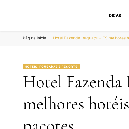
DICAS
Portal Boa Viage
Hotéis, Passagens e Promoções
Página inicial
Hotel Fazenda Itaguaçu – ES melhores 
HOTÉIS, POUSADAS E RESORTS
Hotel Fazenda 
melhores hotéi
pacotes