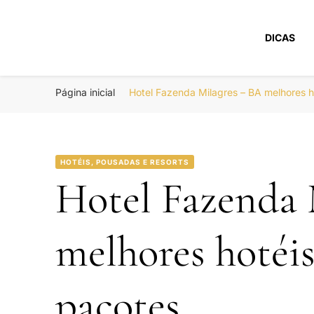
DICAS
Portal Boa Viage
Hotéis, Passagens e Promoções
Página inicial
Hotel Fazenda Milagres – BA melhores 
HOTÉIS, POUSADAS E RESORTS
Hotel Fazenda 
melhores hotéi
pacotes