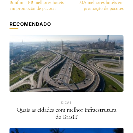
de
Bonfim – PB melhores hotéis
MA melhores hotéis em
post
em promoção de pacotes
promoção de pacotes
RECOMENDADO
DICAS
Quais as cidades com melhor infraestrutura
do Brasil?