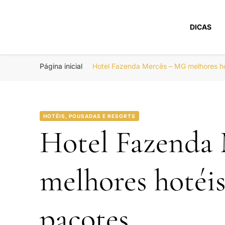
DICAS
Portal Boa Viage
Hotéis, Passagens e Promoções
Página inicial
Hotel Fazenda Mercês – MG melhores h
HOTÉIS, POUSADAS E RESORTS
Hotel Fazenda
melhores hotéi
pacotes