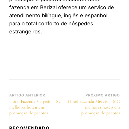
fazenda em Berizal oferece um serviço de
atendimento bilíngue, inglês e espanhol,
para o total conforto de hóspedes
estrangeiros.
Navegação
ARTIGO ANTERIOR
PRÓXIMO ARTIGO
Hotel Fazenda Vargeão – SC
Hotel Fazenda Mercês – MG
de
melhores hotéis em
melhores hotéis em
post
promoção de pacotes
promoção de pacotes
RECOMENDADO