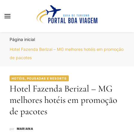
Portal Boa Viagem
Hotéis, Passagens e Promoções
Página inicial
Hotel Fazenda Berizal – MG melhores hotéis em promoção
de pacotes
HOTÉIS, POUSADAS E RESORTS
Hotel Fazenda Berizal – MG
melhores hotéis em promoção
de pacotes
por
MARIANA