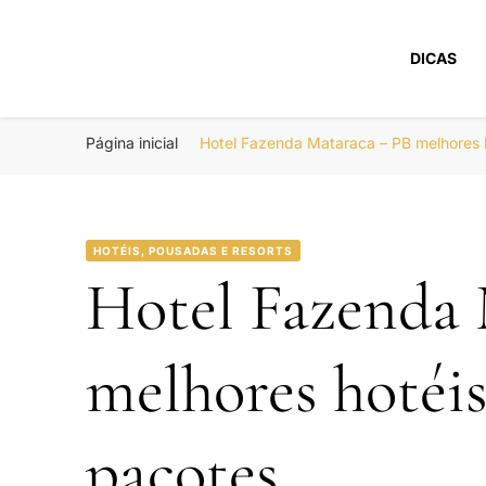
DICAS
Portal Boa Viage
Hotéis, Passagens e Promoções
Página inicial
Hotel Fazenda Mataraca – PB melhores
HOTÉIS, POUSADAS E RESORTS
Hotel Fazenda 
melhores hotéi
pacotes