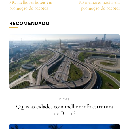
de
MG melhores hotéis em
PB melhores hotéis em
post
promoção de pacotes
promoção de pacotes
RECOMENDADO
DICAS
Quais as cidades com melhor infraestrutura
do Brasil?