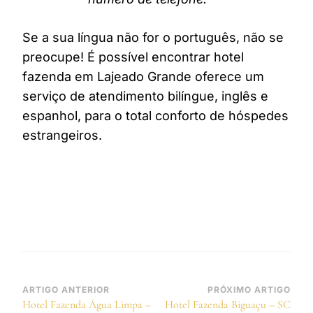
Se a sua língua não for o português, não se
preocupe! É possível encontrar hotel
fazenda em Lajeado Grande oferece um
serviço de atendimento bilíngue, inglês e
espanhol, para o total conforto de hóspedes
estrangeiros.
Navegação
ARTIGO ANTERIOR
PRÓXIMO ARTIGO
Hotel Fazenda Água Limpa –
Hotel Fazenda Biguaçu – SC