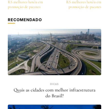
de
RS melhores hotéis em
RS melhores hotéis em
post
promoção de pacotes
promoção de pacotes
RECOMENDADO
DICAS
Quais as cidades com melhor infraestrutura
do Brasil?