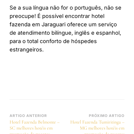
Se a sua língua não for o português, não se
preocupe! É possível encontrar hotel
fazenda em Jaraguari oferece um serviço
de atendimento bilíngue, inglês e espanhol,
para o total conforto de hóspedes
estrangeiros.
Navegação
ARTIGO ANTERIOR
PRÓXIMO ARTIGO
Hotel Fazenda Belmonte –
Hotel Fazenda Tumiritinga –
de
SC melhores hotéis em
MG melhores hotéis em