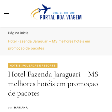
Portal Boa Viagem
Hotéis, Passagens e Promoções
Página inicial
Hotel Fazenda Jaraguari – MS melhores hotéis em
promoção de pacotes
HOTÉIS, POUSADAS E RESORTS
Hotel Fazenda Jaraguari – MS
melhores hotéis em promoção
de pacotes
por
MARIANA