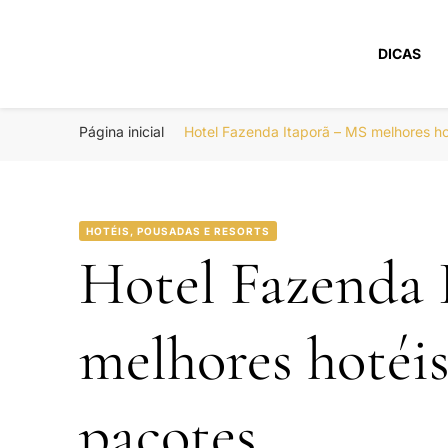
DICAS
Portal Boa Viage
Hotéis, Passagens e Promoções
Página inicial
Hotel Fazenda Itaporã – MS melhores h
HOTÉIS, POUSADAS E RESORTS
Hotel Fazenda 
melhores hotéi
pacotes