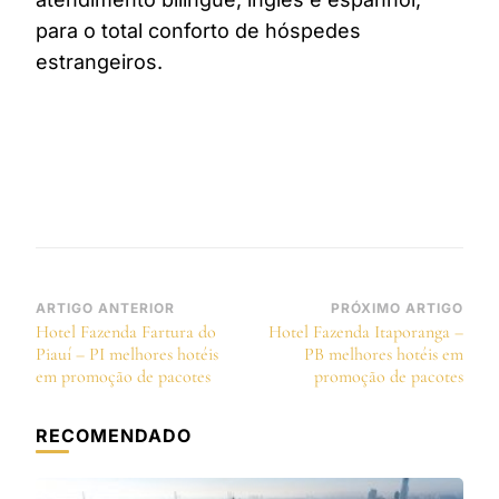
para o total conforto de hóspedes
estrangeiros.
Navegação
ARTIGO ANTERIOR
PRÓXIMO ARTIGO
Hotel Fazenda Fartura do
Hotel Fazenda Itaporanga –
de
Piauí – PI melhores hotéis
PB melhores hotéis em
post
em promoção de pacotes
promoção de pacotes
RECOMENDADO