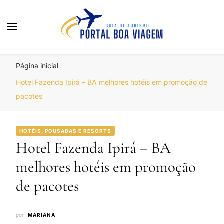
Portal Boa Viagem
Hotéis, Passagens e Promoções
Página inicial
Hotel Fazenda Ipirá – BA melhores hotéis em promoção de
pacotes
HOTÉIS, POUSADAS E RESORTS
Hotel Fazenda Ipirá – BA
melhores hotéis em promoção
de pacotes
por
MARIANA