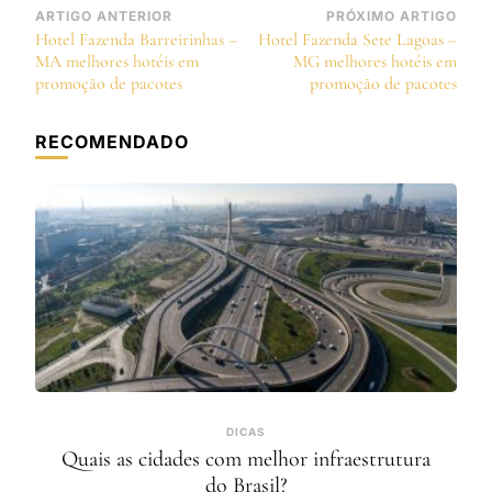
Navegação
ARTIGO ANTERIOR
PRÓXIMO ARTIGO
Hotel Fazenda Barreirinhas –
Hotel Fazenda Sete Lagoas –
de
MA melhores hotéis em
MG melhores hotéis em
post
promoção de pacotes
promoção de pacotes
RECOMENDADO
DICAS
Quais as cidades com melhor infraestrutura
do Brasil?