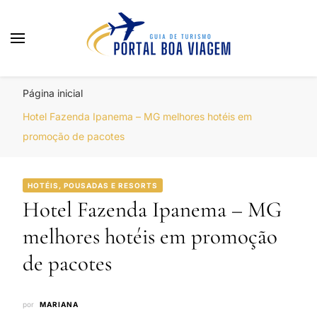
Portal Boa Viagem
Hotéis, Passagens e Promoções
Página inicial
Hotel Fazenda Ipanema – MG melhores hotéis em
promoção de pacotes
HOTÉIS, POUSADAS E RESORTS
Hotel Fazenda Ipanema – MG
melhores hotéis em promoção
de pacotes
por
MARIANA