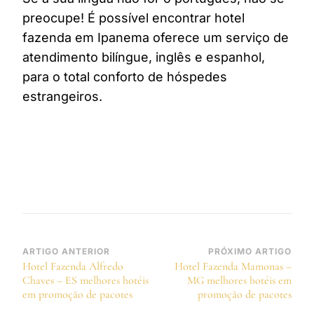
preocupe! É possível encontrar hotel
fazenda em Ipanema oferece um serviço de
atendimento bilíngue, inglês e espanhol,
para o total conforto de hóspedes
estrangeiros.
Navegação
ARTIGO ANTERIOR
PRÓXIMO ARTIGO
Hotel Fazenda Alfredo
Hotel Fazenda Mamonas –
de
Chaves – ES melhores hotéis
MG melhores hotéis em
post
em promoção de pacotes
promoção de pacotes