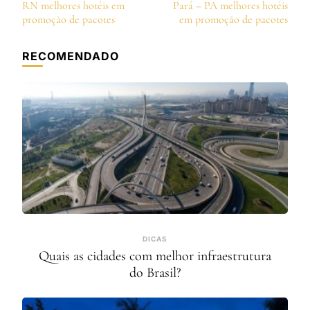
de
RN melhores hotéis em
Pará – PA melhores hotéis
post
promoção de pacotes
em promoção de pacotes
RECOMENDADO
DICAS
Quais as cidades com melhor infraestrutura
do Brasil?