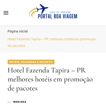
Portal Boa Viagem
Hotéis, Passagens e Promoções
Página inicial
Hotel Fazenda Tapira – PR melhores hotéis em promoção
de pacotes
HOTÉIS, POUSADAS E RESORTS
Hotel Fazenda Tapira – PR
melhores hotéis em promoção
de pacotes
por
MARIANA