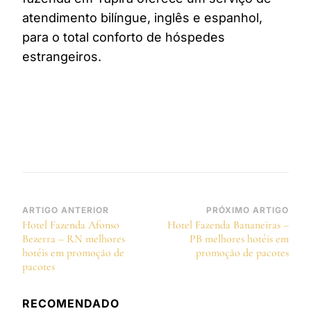
atendimento bilíngue, inglês e espanhol,
para o total conforto de hóspedes
estrangeiros.
Navegação
ARTIGO ANTERIOR
PRÓXIMO ARTIGO
Hotel Fazenda Afonso
Hotel Fazenda Bananeiras –
de
Bezerra – RN melhores
PB melhores hotéis em
post
hotéis em promoção de
promoção de pacotes
pacotes
RECOMENDADO