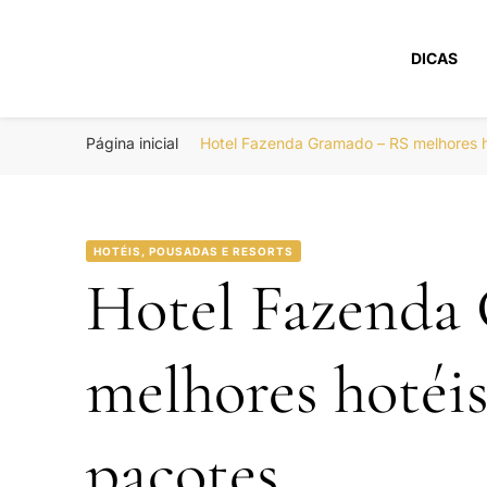
DICAS
Portal Boa Viage
Hotéis, Passagens e Promoções
Página inicial
Hotel Fazenda Gramado – RS melhores 
HOTÉIS, POUSADAS E RESORTS
Hotel Fazenda
melhores hotéi
pacotes