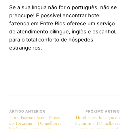
Se a sua língua não for o português, não se
preocupe! É possível encontrar hotel
fazenda em Entre Rios oferece um serviço
de atendimento bilíngue, inglês e espanhol,
para o total conforto de hóspedes
estrangeiros.
Navegação
ARTIGO ANTERIOR
PRÓXIMO ARTIGO
Hotel Fazenda Santa Tereza
Hotel Fazenda Lagoa do
de
do Tocantins – TO melhores
Tocantins – TO melhores