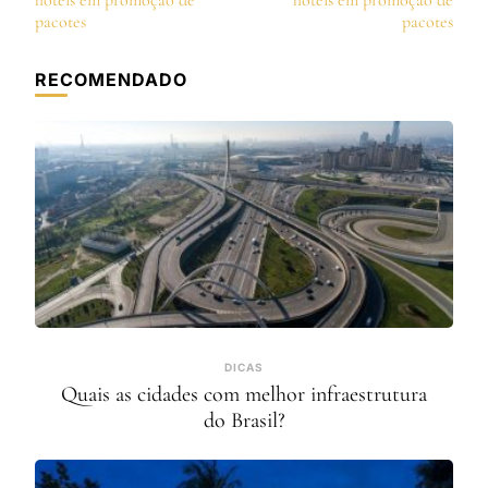
post
hotéis em promoção de
hotéis em promoção de
pacotes
pacotes
RECOMENDADO
DICAS
Quais as cidades com melhor infraestrutura
do Brasil?