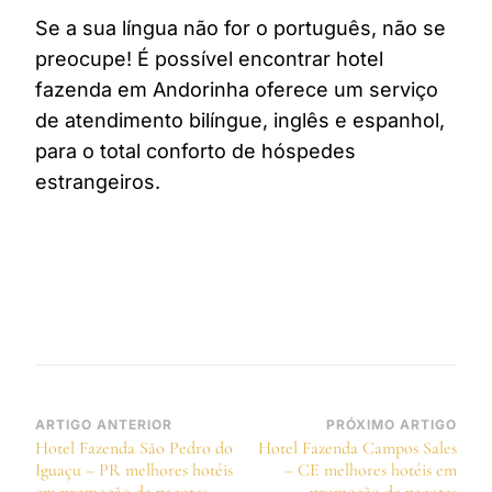
Se a sua língua não for o português, não se
preocupe! É possível encontrar hotel
fazenda em Andorinha oferece um serviço
de atendimento bilíngue, inglês e espanhol,
para o total conforto de hóspedes
estrangeiros.
Navegação
ARTIGO ANTERIOR
PRÓXIMO ARTIGO
Hotel Fazenda São Pedro do
Hotel Fazenda Campos Sales
de
Iguaçu – PR melhores hotéis
– CE melhores hotéis em