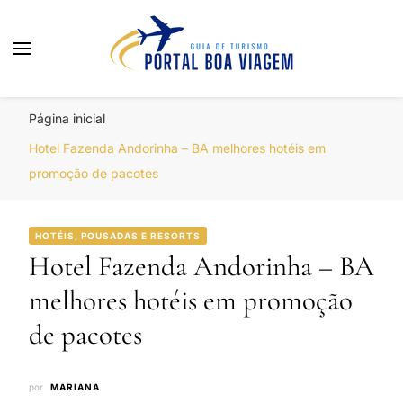
Portal Boa Viagem
Hotéis, Passagens e Promoções
Página inicial
Hotel Fazenda Andorinha – BA melhores hotéis em
promoção de pacotes
HOTÉIS, POUSADAS E RESORTS
Hotel Fazenda Andorinha – BA
melhores hotéis em promoção
de pacotes
por
MARIANA