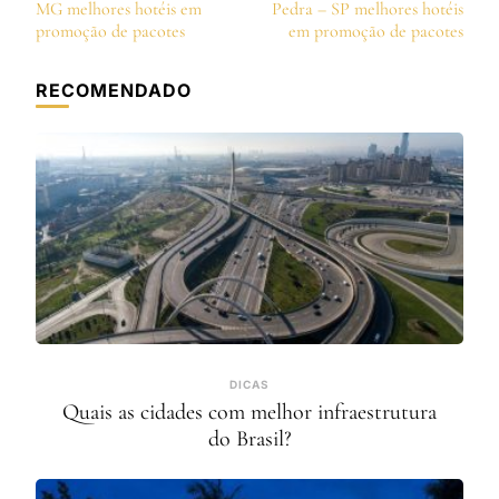
de
MG melhores hotéis em
Pedra – SP melhores hotéis
post
promoção de pacotes
em promoção de pacotes
RECOMENDADO
DICAS
Quais as cidades com melhor infraestrutura
do Brasil?