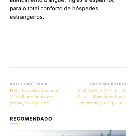
para o total conforto de hóspedes
estrangeiros.
Navegação
ARTIGO ANTERIOR
PRÓXIMO ARTIGO
Hotel Fazenda Cosmorama –
Hotel Fazenda São Luis do
de
SP melhores hotéis em
Piauí – PI melhores hotéis
post
promoção de pacotes
em promoção de pacotes
RECOMENDADO