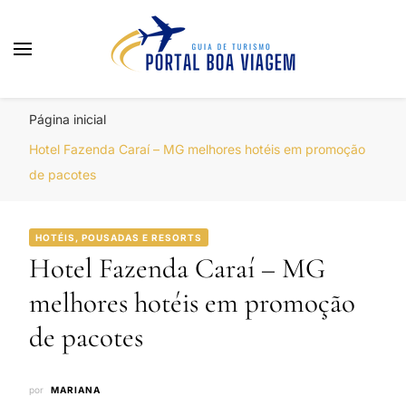
Portal Boa Viagem
Hotéis, Passagens e Promoções
Página inicial
Hotel Fazenda Caraí – MG melhores hotéis em promoção
de pacotes
HOTÉIS, POUSADAS E RESORTS
Hotel Fazenda Caraí – MG
melhores hotéis em promoção
de pacotes
por
MARIANA