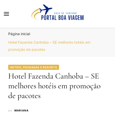
Portal Boa Viagem
Hotéis, Passagens e Promoções
Página inicial
Hotel Fazenda Canhoba – SE melhores hotéis em
promoção de pacotes
HOTÉIS, POUSADAS E RESORTS
Hotel Fazenda Canhoba – SE
melhores hotéis em promoção
de pacotes
por
MARIANA